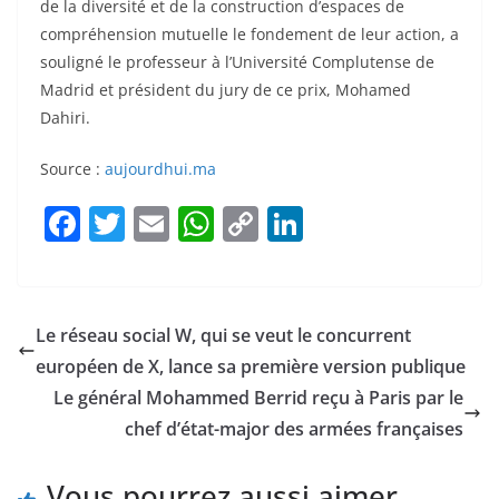
de la diversité et de la construction d’espaces de
compréhension mutuelle le fondement de leur action, a
souligné le professeur à l’Université Complutense de
Madrid et président du jury de ce prix, Mohamed
Dahiri.
Source :
aujourdhui.ma
F
T
E
W
C
Li
a
w
m
h
o
n
c
itt
ai
at
p
k
e
er
l
s
y
e
Le réseau social W, qui se veut le concurrent
b
A
Li
dI
européen de X, lance sa première version publique
o
p
n
n
Le général Mohammed Berrid reçu à Paris par le
o
p
k
chef d’état-major des armées françaises
k
Vous pourrez aussi aimer