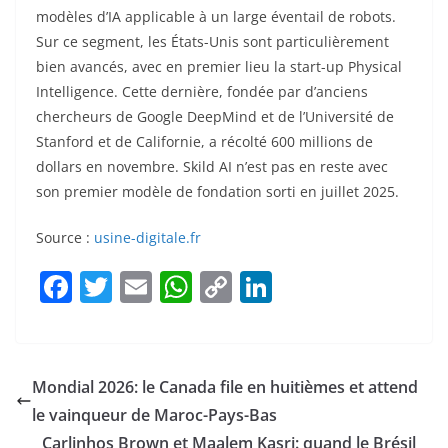
modèles d’IA applicable à un large éventail de robots.
Sur ce segment, les États-Unis sont particulièrement
bien avancés, avec en premier lieu la start-up Physical
Intelligence. Cette dernière, fondée par d’anciens
chercheurs de Google DeepMind et de l’Université de
Stanford et de Californie, a récolté 600 millions de
dollars en novembre. Skild AI n’est pas en reste avec
son premier modèle de fondation sorti en juillet 2025.
Source :
usine-digitale.fr
F
T
E
W
C
Li
a
w
m
h
o
n
c
itt
ai
at
p
k
e
er
l
s
y
e
Mondial 2026: le Canada file en huitièmes et attend
b
A
Li
dI
le vainqueur de Maroc-Pays-Bas
o
p
n
n
Carlinhos Brown et Maalem Kasri: quand le Brésil