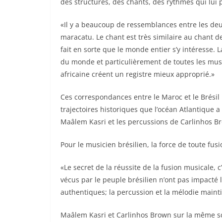
des structures, des chants, des rythmes qui lui 
«Il y a beaucoup de ressemblances entre les deux c
maracatu. Le chant est très similaire au chant d
fait en sorte que le monde entier s’y intéresse.
du monde et particulièrement de toutes les musiqu
africaine créent un registre mieux approprié.»
Ces correspondances entre le Maroc et le Brésil 
trajectoires historiques que l’océan Atlantique 
Maâlem Kasri et les percussions de Carlinhos Br
Pour le musicien brésilien, la force de toute fus
«Le secret de la réussite de la fusion musicale, c’e
vécus par le peuple brésilien n’ont pas impacté
authentiques; la percussion et la mélodie maintie
Maâlem Kasri et Carlinhos Brown sur la même scè