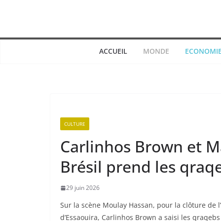
Passer
au
contenu
ACCUEIL
MONDE
ECONOMI
CULTURE
Carlinhos Brown et M
Brésil prend les qraq
29 juin 2026
Sur la scène Moulay Hassan, pour la clôture de
d’Essaouira, Carlinhos Brown a saisi les qraqebs