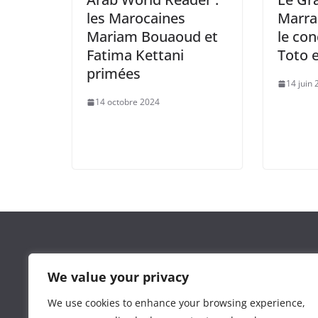
les Marocaines
Marra
Mariam Bouaoud et
le con
Fatima Kettani
Toto 
primées
14 juin
14 octobre 2024
Leguide.ma est un site d’information marocain cré
We value your privacy
l’agence
3wdev.ma
dans le but de proposer une séle
d’actualité et de conseil de calibre.
We use cookies to enhance your browsing experience,