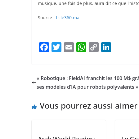
musique, une fois de plus, aura dit ce que l’hist
Source :
fr.le360.ma
F
T
E
W
C
Li
a
w
m
h
o
n
c
itt
ai
at
p
k
e
er
l
s
y
e
« Robotique : FieldAI franchit les 100 M$ gr
b
A
Li
dI
ses modèles d’IA pour robots polyvalents »
o
p
n
n
Vous pourrez aussi aimer
o
p
k
k
Arab World Reader :
Le Gr