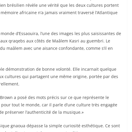
ien brésilien révèle une vérité que les deux cultures portent
la mémoire africaine n’a jamais vraiment traversé l’Atlantique
monde d’Essaouira, l’une des images les plus saisissantes de
wn aux qraqebs aux côtés de Maâlem Kasri au guembri. Le
on du maâlem avec une aisance confondante, comme s’il en
mple démonstration de bonne volonté. Elle incarnait quelque
ux cultures qui partagent une même origine, portée par des
rellement.
 Brown a posé des mots précis sur ce que représente le
nt pour tout le monde, car il parle d’une culture très engagée
e préserver l’authenticité de la musique.»
sique gnaoua dépasse la simple curiosité esthétique. Ce sont