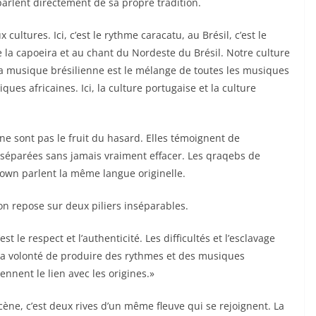
parlent directement de sa propre tradition.
ultures. Ici, c’est le rythme caracatu, au Brésil, c’est le
e la capoeira et au chant du Nordeste du Brésil. Notre culture
 La musique brésilienne est le mélange de toutes les musiques
es africaines. Ici, la culture portugaise et la culture
ne sont pas le fruit du hasard. Elles témoignent de
a séparées sans jamais vraiment effacer. Les qraqebs de
own parlent la même langue originelle.
ion repose sur deux piliers inséparables.
st le respect et l’authenticité. Les difficultés et l’esclavage
 la volonté de produire des rythmes et des musiques
nnent le lien avec les origines.»
ne, c’est deux rives d’un même fleuve qui se rejoignent. La