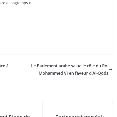
oire a longtemps tu.
âce à
Le Parlement arabe salue le rôle du Roi
Mohammed VI en faveur d’Al-Qods
and Stade de
Partenariat muséal :