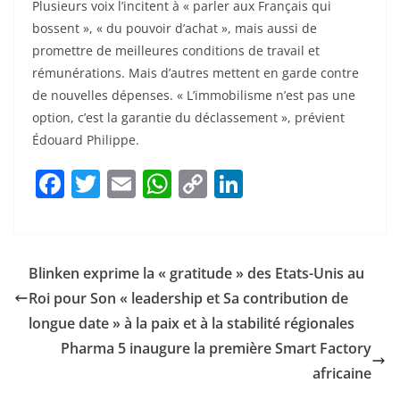
Plusieurs voix l’incitent à « parler aux Français qui
bossent », « du pouvoir d’achat », mais aussi de
promettre de meilleures conditions de travail et
rémunérations. Mais d’autres mettent en garde contre
de nouvelles dépenses. « L’immobilisme n’est pas une
option, c’est la garantie du déclassement », prévient
Édouard Philippe.
F
T
E
W
C
Li
a
w
m
h
o
n
c
itt
ai
at
p
k
e
er
l
s
y
e
Blinken exprime la « gratitude » des Etats-Unis au
b
A
Li
dI
Roi pour Son « leadership et Sa contribution de
o
p
n
n
longue date » à la paix et à la stabilité régionales
o
p
k
Pharma 5 inaugure la première Smart Factory
africaine
k