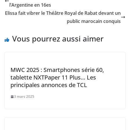
b
A
Li
dI
l’Argentine en 16es
o
p
n
n
Elissa fait vibrer le Théâtre Royal de Rabat devant un
o
p
k
public marocain conquis
k
Vous pourrez aussi aimer
MWC 2025 : Smartphones série 60,
tablette NXTPaper 11 Plus… Les
principales annonces de TCL
3 mars 2025