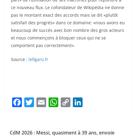
ce nouveau flux. Le cofondateur de Wikipédia ne donne
pas le montant exact des accords mais se dit «plutôt
satisfait des progrès» dans ce domaine: «nous avons eu
beaucoup de succès avec bon nombre des gros acteurs
et nous commençons à bloquer ceux qui ne se
comportent pas correctement».
Source :
lefigaro.fr
F
T
E
W
C
Li
a
w
m
h
o
n
c
itt
ai
at
p
k
e
er
l
s
y
e
CdM 2026 : Messi, quasiment à 39 ans, envoie