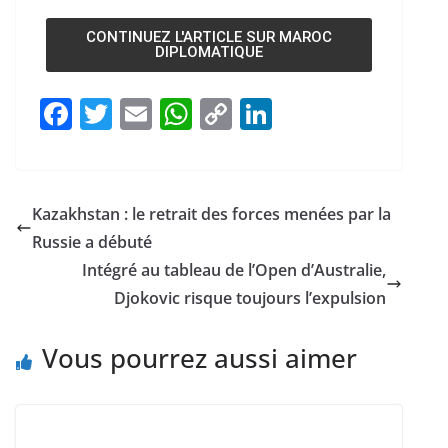
CONTINUEZ L'ARTICLE SUR MAROC
DIPLOMATIQUE
F
T
E
W
C
Li
a
w
m
h
o
n
c
itt
ai
at
p
k
e
er
l
s
y
e
Kazakhstan : le retrait des forces menées par la
b
A
Li
dI
Russie a débuté
o
p
n
n
Intégré au tableau de l’Open d’Australie,
o
p
k
Djokovic risque toujours l’expulsion
k
Vous pourrez aussi aimer