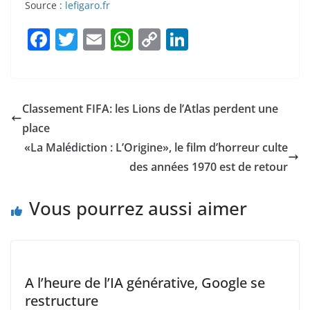
Source :
lefigaro.fr
F
T
E
W
C
Li
a
w
m
h
o
n
c
itt
ai
at
p
k
e
er
l
s
y
e
Classement FIFA: les Lions de l’Atlas perdent une
b
A
Li
dI
place
o
p
n
n
«La Malédiction : L’Origine», le film d’horreur culte
o
p
k
des années 1970 est de retour
k
Vous pourrez aussi aimer
A l’heure de l’IA générative, Google se
restructure