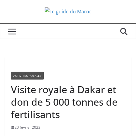
Passer
au
contenu
ACTIVITÉS ROYALES
Visite royale à Dakar et
don de 5 000 tonnes de
fertilisants
20 février 2023