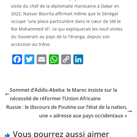
visite du chef de la diplomatie marocaine à Dakar en
2022, Nasser Bourita affirmait même que le Sénégal
occupe “une place particulière dans le cœur de SM le
Roi Mohammed VI”, ce qui expliquerait les neuf visites
du Souverain au pays de la Téranga, depuis son
accession au trône.
F
T
E
W
C
Li
a
w
m
h
o
n
c
itt
ai
at
p
k
e
er
l
s
y
e
Sommet d’Addis-Abeba: le Maroc insiste sur la
b
A
Li
dI
nécessité de réformer l’Union Africaine
o
p
n
n
Russie : le discours de Poutine sur l’état de la nation,
o
p
k
une « adresse aux pays occidentaux »
k
Vous pourrez aussi aimer