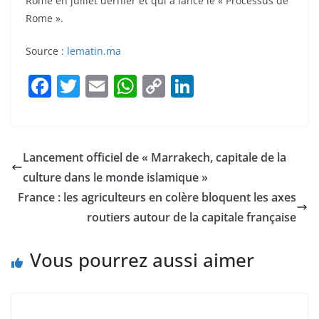
Rome en juillet dernier et qui a lancé le « Processus de
Rome ».
Source :
lematin.ma
F
T
E
W
C
Li
a
w
m
h
o
n
c
itt
ai
at
p
k
e
er
l
s
y
e
Lancement officiel de « Marrakech, capitale de la
b
A
Li
dI
culture dans le monde islamique »
o
p
n
n
France : les agriculteurs en colère bloquent les axes
o
p
k
routiers autour de la capitale française
k
Vous pourrez aussi aimer