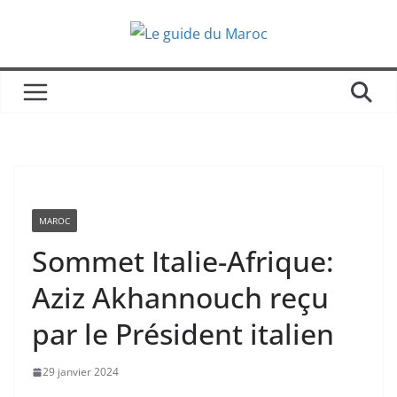
Passer
au
contenu
MAROC
Sommet Italie-Afrique:
Aziz Akhannouch reçu
par le Président italien
29 janvier 2024