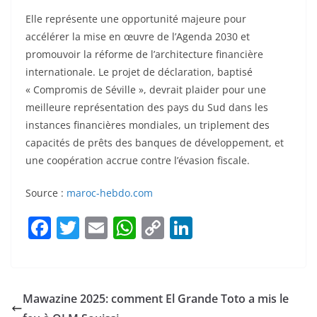
Elle représente une opportunité majeure pour
accélérer la mise en œuvre de l’Agenda 2030 et
promouvoir la réforme de l’architecture financière
internationale. Le projet de déclaration, baptisé
« Compromis de Séville », devrait plaider pour une
meilleure représentation des pays du Sud dans les
instances financières mondiales, un triplement des
capacités de prêts des banques de développement, et
une coopération accrue contre l’évasion fiscale.
Source :
maroc-hebdo.com
F
T
E
W
C
Li
a
w
m
h
o
n
c
itt
ai
at
p
k
e
er
l
s
y
e
Mawazine 2025: comment El Grande Toto a mis le