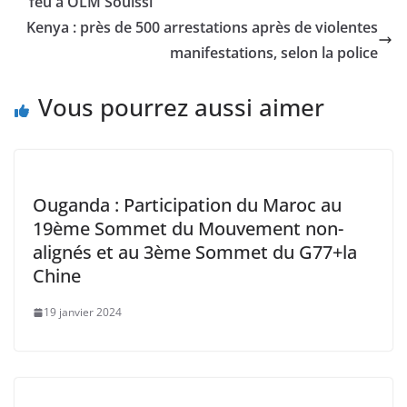
b
A
Li
dI
feu à OLM Souissi
o
p
n
n
Kenya : près de 500 arrestations après de violentes
o
p
k
manifestations, selon la police
k
Vous pourrez aussi aimer
Ouganda : Participation du Maroc au
19ème Sommet du Mouvement non-
alignés et au 3ème Sommet du G77+la
Chine
19 janvier 2024