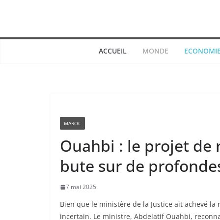
Passer
au
contenu
ACCUEIL
MONDE
ECONOMI
MAROC
Ouahbi : le projet de
bute sur de profonde
7 mai 2025
Bien que le ministère de la Justice ait achevé l
incertain. Le ministre, Abdelatif Ouahbi, recon