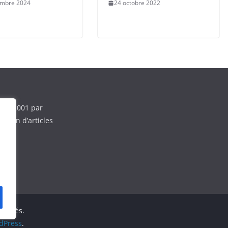
embre 2024
24 octobre 2022
e en 2001 par
ction d’articles
éservés.
dPress
.