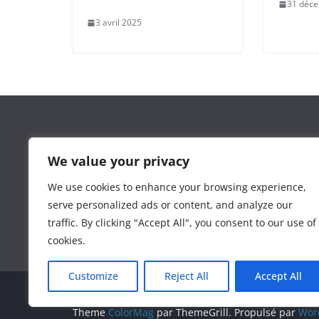
31 déc
3 avril 2025
Leguide.ma est un site d’information marocain cré
We value your privacy
l’agence
3wdev.ma
dans le but de proposer une séle
d’actualité et de conseil de calibre.
We use cookies to enhance your browsing experience,
serve personalized ads or content, and analyze our
traffic. By clicking "Accept All", you consent to our use of
cookies.
Customize
Reject All
Accept All
Copyright © 2026
Le guide du Maroc
. Tous droits r
Theme
ColorMag
par ThemeGrill. Propulsé par
Wor