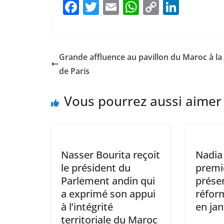
F
T
E
W
C
Li
a
w
m
h
o
n
c
itt
ai
at
p
k
e
er
l
s
y
e
Grande affluence au pavillon du Maroc à la
b
A
Li
dI
de Paris
o
p
n
n
Vous pourrez aussi aimer
o
p
k
k
Nasser Bourita reçoit
Nadia
le président du
premi
Parlement andin qui
présen
a exprimé son appui
réform
à l’intégrité
en jan
territoriale du Maroc