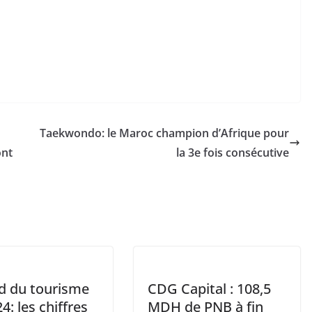
Taekwondo: le Maroc champion d’Afrique pour
ont
la 3e fois consécutive
d du tourisme
CDG Capital : 108,5
4: les chiffres
MDH de PNB à fin