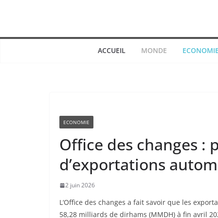
Passer
au
contenu
ACCUEIL
MONDE
ECONOMI
ECONOMIE
Office des changes :
d’exportations autom
2 juin 2026
L‘Office des changes a fait savoir que les export
58,28 milliards de dirhams (MMDH) à fin avril 2