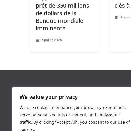
prêt de 350 millions
clés à
de dollars de la
13 janv
Banque mondiale
imminente
17 juillet 2026
Leguide.ma est un site d’information marocain cré
We value your privacy
l’agence
3wdev.ma
dans le but de proposer une séle
d’actualité et de conseil de calibre.
We use cookies to enhance your browsing experience,
serve personalized ads or content, and analyze our
traffic. By clicking "Accept All", you consent to our use of
cookies.