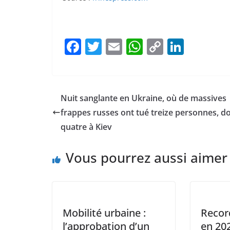
F
T
E
W
C
Li
a
w
m
h
o
n
c
itt
ai
at
p
k
e
er
l
s
y
e
Nuit sanglante en Ukraine, où de massives
b
A
Li
dI
frappes russes ont tué treize personnes, d
o
p
n
n
quatre à Kiev
o
p
k
Vous pourrez aussi aimer
k
Mobilité urbaine :
Recor
l’approbation d’un
en 202