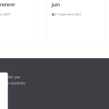
 retenir
juin
ier 2025
21 septembre 2023
e en 2001 par
ction d’articles