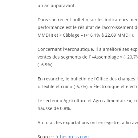
un an auparavant.
Dans son récent bulletin sur les indicateurs men
performance est le résultat de l’accroissement 
MMDH) et « Câblage » (+16,1% à 22,09 MMDH).
Concernant l’Aéronautique, il a amélioré ses ex
ventes des segments de l’ »Assemblage » (+20,7%)
(+6,9%).
En revanche, le bulletin de l’Office des changes 
« Textile et cuir » (-6,7%), « Électronique et élect
Le secteur « Agriculture et Agro-alimentaire », 
hausse de 0,8%.
Au total, les exportations ont enregistré, à fin
Source :
fr.hespress.com