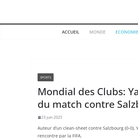
Passer
au
contenu
ACCUEIL
MONDE
ECONOMI
SPORTS
Mondial des Clubs: 
du match contre Sal
23 juin 2025
Auteur d’un clean-sheet contre Salzbourg (0-0),
rencontre par la FIFA.