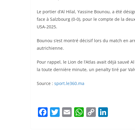
Le portier d’Al Hilal, Yassine Bounou, a été dé
face à Salzbourg (0-0), pour le compte de la d
USA-2025.
Bounou s’est montré décisif lors du match en ar
autrichienne.
Pour rappel, le Lion de l’Atlas avait déjà sauvé Al
la toute dernière minute, un penalty tiré par Val
Source :
sport.le360.ma
F
T
E
W
C
Li
a
w
m
h
o
n
c
itt
ai
at
p
k