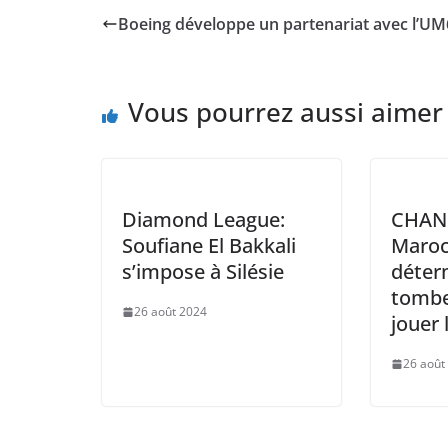
e
er
l
s
y
e
Boeing développe un partenariat avec l’U
b
A
Li
dI
o
p
n
n
Vous pourrez aussi aimer
o
p
k
k
Diamond League:
CHAN 
Soufiane El Bakkali
Maroc
s’impose à Silésie
déterm
tombe
26 août 2024
jouer 
26 août