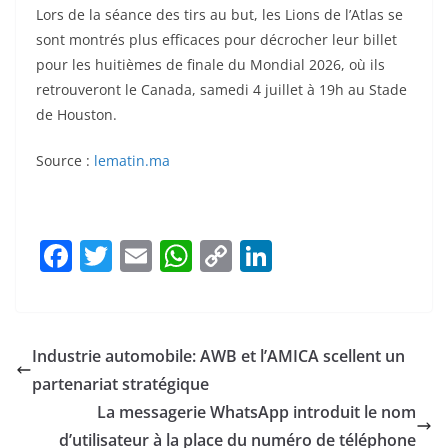
Lors de la séance des tirs au but, les Lions de l’Atlas se
sont montrés plus efficaces pour décrocher leur billet
pour les huitièmes de finale du Mondial 2026, où ils
retrouveront le Canada, samedi 4 juillet à 19h au Stade
de Houston.
Source :
lematin.ma
F
T
E
W
C
Li
a
w
m
h
o
n
c
itt
ai
at
p
k
e
er
l
s
y
e
Industrie automobile: AWB et l’AMICA scellent un
b
A
Li
dI
partenariat stratégique
o
p
n
n
La messagerie WhatsApp introduit le nom
o
p
k
d’utilisateur à la place du numéro de téléphone