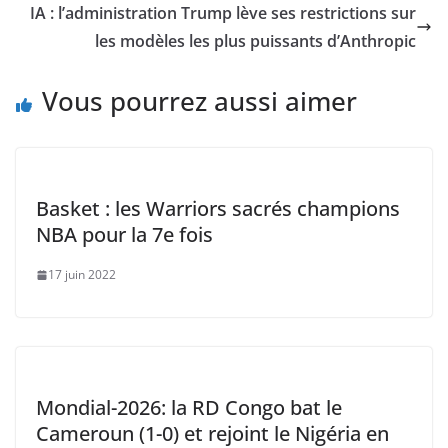
o
p
n
n
IA : l’administration Trump lève ses restrictions sur
o
p
k
les modèles les plus puissants d’Anthropic
k
Vous pourrez aussi aimer
Basket : les Warriors sacrés champions
NBA pour la 7e fois
17 juin 2022
Mondial-2026: la RD Congo bat le
Cameroun (1-0) et rejoint le Nigéria en