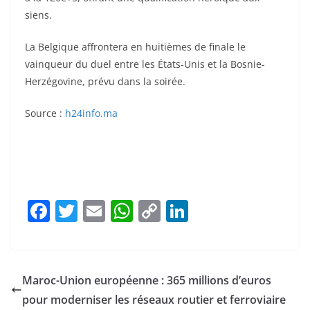
siens.
La Belgique affrontera en huitièmes de finale le
vainqueur du duel entre les États-Unis et la Bosnie-
Herzégovine, prévu dans la soirée.
Source :
h24info.ma
F
T
E
W
C
Li
a
w
m
h
o
n
c
itt
ai
at
p
k
e
er
l
s
y
e
Maroc-Union européenne : 365 millions d’euros
b
A
Li
dI
pour moderniser les réseaux routier et ferroviaire