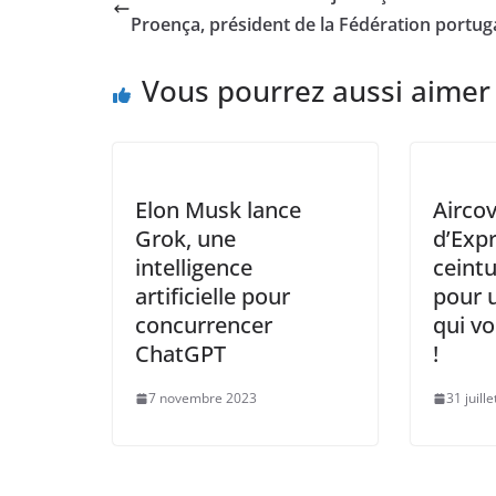
b
A
Li
dI
Proença, président de la Fédération portug
o
p
n
n
Vous pourrez aussi aimer
o
p
k
k
Elon Musk lance
Airco
Grok, une
d’Exp
intelligence
ceintu
artificielle pour
pour 
concurrencer
qui vo
ChatGPT
!
7 novembre 2023
31 juill