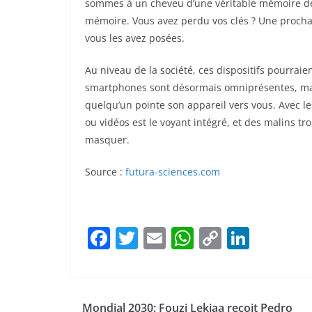
sommes à un cheveu d’une véritable mémoire dépo
mémoire. Vous avez perdu vos clés ? Une procha
vous les avez posées.
Au niveau de la société, ces dispositifs pourrai
smartphones sont désormais omniprésentes, mai
quelqu’un pointe son appareil vers vous. Avec les
ou vidéos est le voyant intégré, et des malins t
masquer.
Source :
futura-sciences.com
F
T
E
W
C
Li
a
w
m
h
o
n
c
itt
ai
at
p
k
e
er
l
s
y
e
Mondial 2030: Fouzi Lekjaa reçoit Pedro