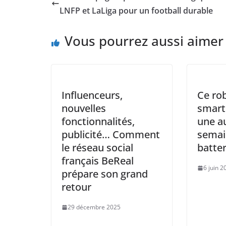
b
A
Li
dI
LNFP et LaLiga pour un football durable
o
p
n
n
Vous pourrez aussi aimer
o
p
k
k
Influenceurs,
Ce ro
nouvelles
smart
fonctionnalités,
une a
publicité… Comment
semai
le réseau social
batter
français BeReal
6 juin 2
prépare son grand
retour
29 décembre 2025