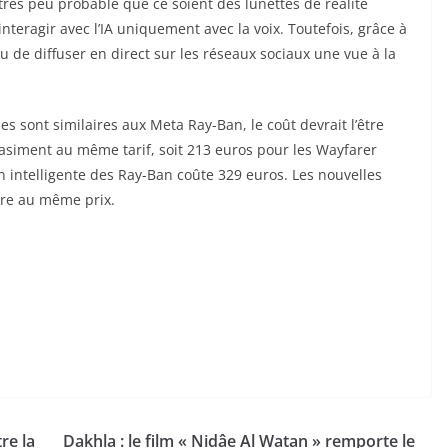
très peu probable que ce soient des lunettes de réalité
teragir avec l’
IA
uniquement avec la voix. Toutefois, grâce à
ou de diffuser en direct sur les
réseaux sociaux
une vue à la
ques sont similaires aux Meta Ray-Ban, le coût devrait l’être
uasiment au même tarif, soit 213 euros pour les Wayfarer
on intelligente des Ray-Ban coûte 329 euros. Les nouvelles
tre au même prix.
re la
Dakhla : le film « Nidâe Al Watan » remporte le