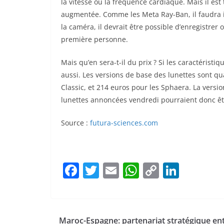
la
vitesse
ou la fréquence cardiaque. Mais il est 
augmentée. Comme les Meta Ray-Ban, il faudra in
la caméra, il devrait être possible d’enregistrer 
première personne.
Mais qu’en sera-t-il du prix ? Si les caractéristi
aussi. Les versions de base des lunettes sont q
Classic, et 214 euros pour les Sphaera. La versi
lunettes annoncées vendredi pourraient donc ê
Source :
futura-sciences.com
F
T
E
W
C
Li
a
w
m
h
o
n
c
itt
ai
at
p
k
e
er
l
s
y
e
Maroc-Espagne: partenariat stratégique ent