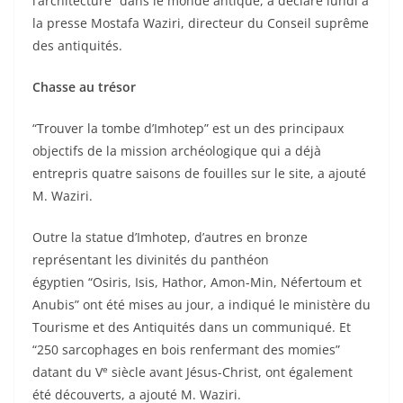
l’architecture” dans le monde antique, a déclaré lundi à
la presse Mostafa Waziri, directeur du Conseil suprême
des antiquités.
Chasse au trésor
“Trouver la tombe d’Imhotep” est un des principaux
objectifs de la mission archéologique qui a déjà
entrepris quatre saisons de fouilles sur le site, a ajouté
M. Waziri.
Outre la statue d’Imhotep, d’autres en bronze
représentant les divinités du panthéon
égyptien “Osiris, Isis, Hathor, Amon-Min, Néfertoum et
Anubis” ont été mises au jour, a indiqué le ministère du
Tourisme et des Antiquités dans un communiqué. Et
“250 sarcophages en bois renfermant des momies”
e
datant du V
siècle avant Jésus-Christ, ont également
été découverts, a ajouté M. Waziri.