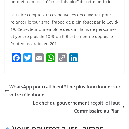
permettaient de “réécrire l’histoire” de cette période.
Le Caire compte sur ces nouvelles découvertes pour
relancer le tourisme, frappé de plein fouet par le Covid-
19. Ce secteur qui emploie deux millions de personnes
et génère plus de 10 % du PIB est en berne depuis le
Printemps arabe en 2011.
F
T
E
W
C
Li
a
w
m
h
o
n
c
itt
ai
at
p
k
e
er
l
s
y
e
WhatsApp pourrait bientôt ne plus fonctionner sur
b
A
Li
dI
votre téléphone
o
p
n
n
Le chef du gouvernement reçoit le Haut
o
p
k
Commissaire au Plan
k
Vous pourrez aussi aimer