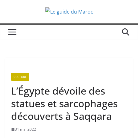
Passer
au
contenu
CULTURE
L’Égypte dévoile des
statues et sarcophages
découverts à Saqqara
31 mai 2022