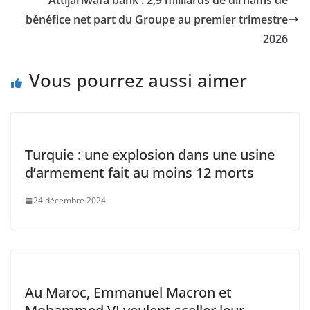
o
p
n
n
Attijariwafa bank : 2,9 milliards de dirhams de
o
p
k
bénéfice net part du Groupe au premier trimestre
2026
k
Vous pourrez aussi aimer
Turquie : une explosion dans une usine
d’armement fait au moins 12 morts
24 décembre 2024
Au Maroc, Emmanuel Macron et