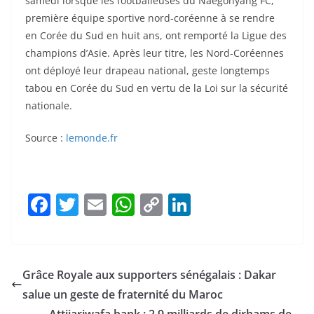
samedi lorsque les footballeuses du Naegohyang FC,
première équipe sportive nord-coréenne à se rendre
en Corée du Sud en huit ans, ont remporté la Ligue des
champions d’Asie. Après leur titre, les Nord-Coréennes
ont déployé leur drapeau national, geste longtemps
tabou en Corée du Sud en vertu de la Loi sur la sécurité
nationale.
Source :
lemonde.fr
F
T
E
W
C
Li
a
w
m
h
o
n
c
itt
ai
at
p
k
e
er
l
s
y
e
Grâce Royale aux supporters sénégalais : Dakar
b
A
Li
dI
salue un geste de fraternité du Maroc