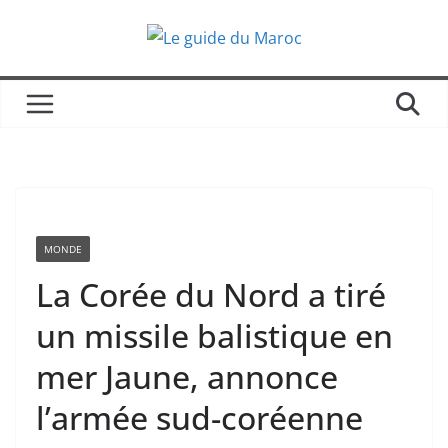
Passer
au
contenu
MONDE
La Corée du Nord a tiré
un missile balistique en
mer Jaune, annonce
l’armée sud-coréenne