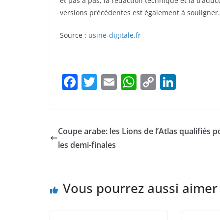
et pas à pas, la rédaction technique et la tradu
versions précédentes est également à souligner.
Source :
usine-digitale.fr
F
T
E
W
C
Li
a
w
m
h
o
n
c
itt
ai
at
p
k
e
er
l
s
y
e
Coupe arabe: les Lions de l’Atlas qualifiés p
b
A
Li
dI
les demi-finales
o
p
n
n
o
p
k
Vous pourrez aussi aimer
k