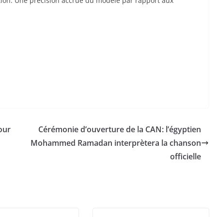
ction. Une précision accrue du modèle par rapport aux
our
Cérémonie d’ouverture de la CAN: l’égyptien
Mohammed Ramadan interprètera la chanson
officielle