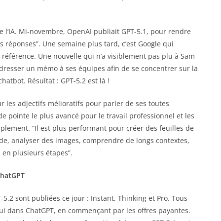
e l’IA. Mi-novembre, OpenAI publiait GPT-5.1, pour rendre
es réponses”. Une semaine plus tard, c’est Google qui
référence. Une nouvelle qui n’a visiblement pas plu à Sam
adresser un mémo à ses équipes afin de se concentrer sur la
chatbot. Résultat : GPT-5.2 est là !
r les adjectifs mélioratifs pour parler de ses toutes
e pointe le plus avancé pour le travail professionnel et les
lement. “Il est plus performant pour créer des feuilles de
code, analyser des images, comprendre de longs contextes,
s en plusieurs étapes”.
ChatGPT
T-5.2 sont publiées ce jour : Instant, Thinking et Pro. Tous
ui dans ChatGPT, en commençant par les offres payantes.