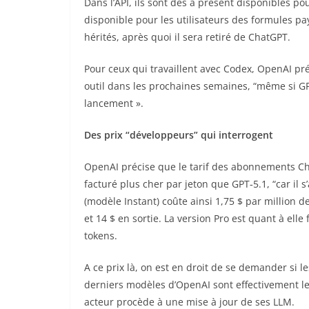
Dans l’API, ils sont dès à présent disponibles p
disponible pour les utilisateurs des formules p
hérités, après quoi il sera retiré de ChatGPT.
Pour ceux qui travaillent avec Codex, OpenAI pr
outil dans les prochaines semaines, “même si G
lancement ».
Des prix “développeurs” qui interrogent
OpenAI précise que le tarif des abonnements Ch
facturé plus cher par jeton que GPT‑5.1, “car il 
(modèle Instant) coûte ainsi 1,75 $ par million 
et 14 $ en sortie. La version Pro est quant à elle
tokens.
A ce prix là, on est en droit de se demander si 
derniers modèles d’OpenAI sont effectivement le
acteur procède à une mise à jour de ses LLM.