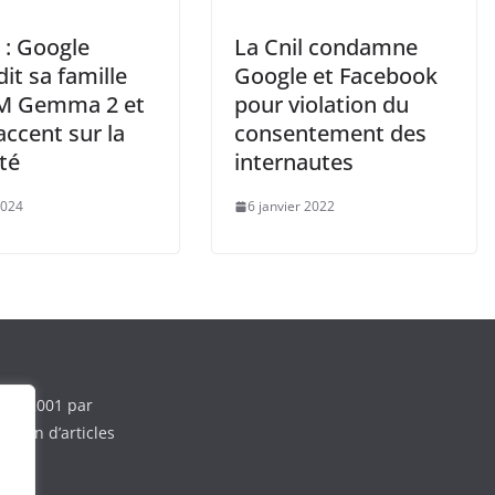
 : Google
La Cnil condamne
it sa famille
Google et Facebook
M Gemma 2 et
pour violation du
accent sur la
consentement des
té
internautes
2024
6 janvier 2022
e en 2001 par
ction d’articles