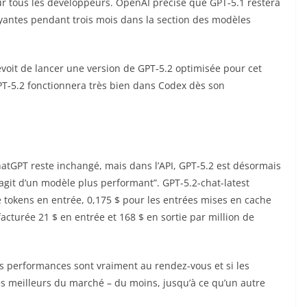
our tous les développeurs. OpenAI précise que GPT‑5.1 restera
ayantes pendant trois mois dans la section des modèles
évoit de lancer une version de GPT‑5.2 optimisée pour cet
PT‑5.2 fonctionnera très bien dans Codex dès son
atGPT reste inchangé, mais dans l’API, GPT‑5.2 est désormais
s’agit d’un modèle plus performant”. GPT-5.2-chat-latest
de tokens en entrée, 0,175 $ pour les entrées mises en cache
 facturée 21 $ en entrée et 168 $ en sortie par million de
les performances sont vraiment au rendez-vous et si les
s meilleurs du marché – du moins, jusqu’à ce qu’un autre