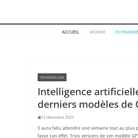
Passer
au
contenu
ACCUEIL
MONDE
ECONOMI
TECHONOLOGIE
Intelligence artificiel
derniers modèles de 
12 décembre 2025
Il aura fallu attendre une semaine tout au plu
fasse son effet. Trois versions de son modèle G