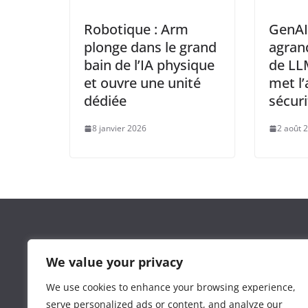
Robotique : Arm
GenAI
plonge dans le grand
agrand
bain de l’IA physique
de LL
et ouvre une unité
met l’
dédiée
sécuri
8 janvier 2026
2 août 
Leguide.ma est un site d’information marocain cré
We value your privacy
l’agence
3wdev.ma
dans le but de proposer une séle
d’actualité et de conseil de calibre.
We use cookies to enhance your browsing experience,
serve personalized ads or content, and analyze our