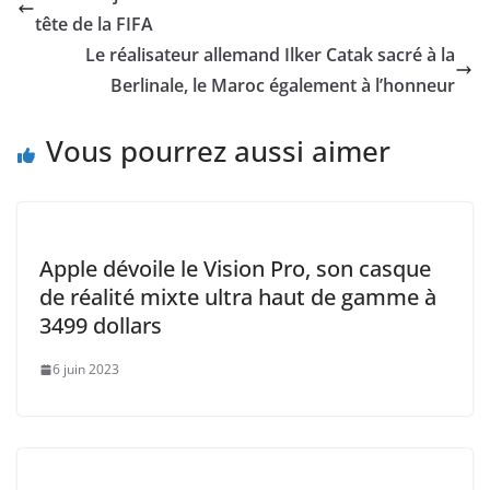
b
A
Li
dI
tête de la FIFA
o
p
n
n
Le réalisateur allemand Ilker Catak sacré à la
o
p
k
Berlinale, le Maroc également à l’honneur
k
Vous pourrez aussi aimer
Apple dévoile le Vision Pro, son casque
de réalité mixte ultra haut de gamme à
3499 dollars
6 juin 2023