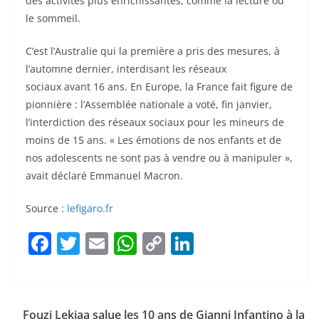
des activités plus enrichissantes, comme la lecture ou
le sommeil.
C’est l’Australie qui la première a pris des mesures, à
l’automne dernier, interdisant les réseaux
sociaux avant 16 ans. En Europe, la France fait figure de
pionnière : l’Assemblée nationale a voté, fin janvier,
l’interdiction des réseaux sociaux pour les mineurs de
moins de 15 ans. « Les émotions de nos enfants et de
nos adolescents ne sont pas à vendre ou à manipuler »,
avait déclaré Emmanuel Macron.
Source :
lefigaro.fr
F
T
E
W
C
Li
a
w
m
h
o
n
c
itt
ai
at
p
k
e
er
l
s
y
e
Fouzi Lekjaa salue les 10 ans de Gianni Infantino à la