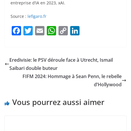
entreprise d’IA en 2023, xAI.
Source :
lefigaro.fr
F
T
E
W
C
Li
a
w
m
h
o
n
c
itt
ai
at
p
k
e
er
l
s
y
e
Eredivisie: le PSV déroule face à Utrecht, Ismail
b
A
Li
dI
Saibari double buteur
o
p
n
n
FIFM 2024: Hommage à Sean Penn, le rebelle
o
p
k
d’Hollywood
k
Vous pourrez aussi aimer