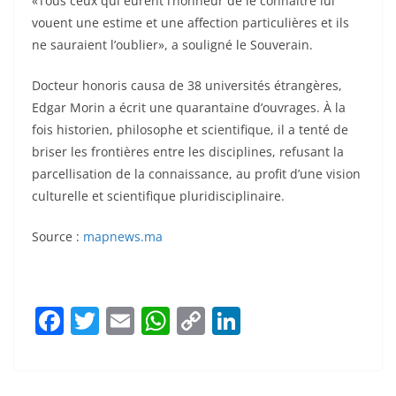
«Tous ceux qui eurent l’honneur de le connaître lui
vouent une estime et une affection particulières et ils
ne sauraient l’oublier», a souligné le Souverain.
Docteur honoris causa de 38 universités étrangères,
Edgar Morin a écrit une quarantaine d’ouvrages. À la
fois historien, philosophe et scientifique, il a tenté de
briser les frontières entre les disciplines, refusant la
parcellisation de la connaissance, au profit d’une vision
culturelle et scientifique pluridisciplinaire.
Source :
mapnews.ma
F
T
E
W
C
Li
a
w
m
h
o
n
c
itt
ai
at
p
k