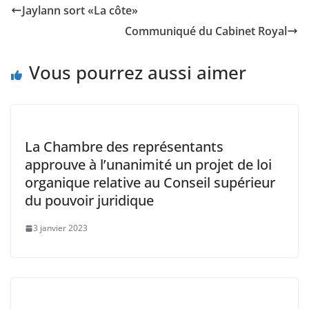
e
er
l
s
y
e
Jaylann sort «La côte»
b
A
Li
dI
Communiqué du Cabinet Royal
o
p
n
n
o
p
k
Vous pourrez aussi aimer
k
La Chambre des représentants
approuve à l’unanimité un projet de loi
organique relative au Conseil supérieur
du pouvoir juridique
3 janvier 2023