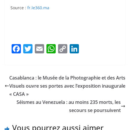
Source :
fr.le360.ma
F
T
E
W
C
Li
a
w
m
h
o
n
c
itt
ai
at
p
k
e
er
l
s
y
e
Casablanca : le Musée de la Photographie et des Arts
b
A
Li
dI
Visuels ouvre ses portes avec l’exposition inaugurale
o
p
n
n
« CASA »
o
p
k
Séismes au Venezuela : au moins 235 morts, les
secours se poursuivent
k
Vous pourrez aussi aimer