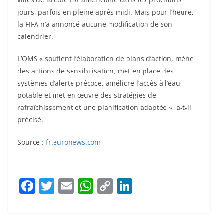
jours, parfois en pleine après midi. Mais pour l’heure,
la FIFA n’a annoncé aucune modification de son
calendrier.
L’OMS « soutient l’élaboration de plans d’action, mène
des actions de sensibilisation, met en place des
systèmes d’alerte précoce, améliore l’accès à l’eau
potable et met en œuvre des stratégies de
rafraîchissement et une planification adaptée », a-t-il
précisé.
Source :
fr.euronews.com
F
T
E
W
C
Li
a
w
m
h
o
n
c
itt
ai
at
p
k