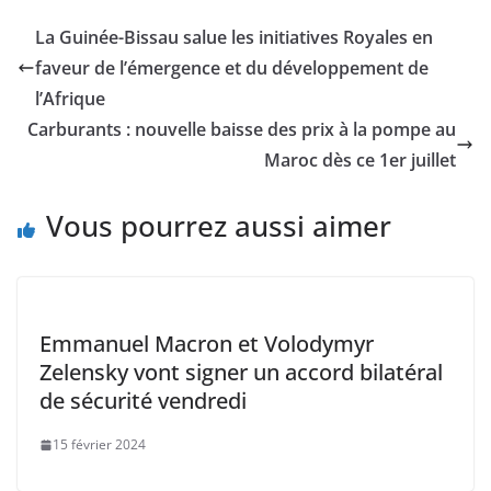
e
er
l
s
y
e
La Guinée-Bissau salue les initiatives Royales en
b
A
Li
dI
faveur de l’émergence et du développement de
o
p
n
n
l’Afrique
o
p
k
Carburants : nouvelle baisse des prix à la pompe au
Maroc dès ce 1er juillet
k
Vous pourrez aussi aimer
Emmanuel Macron et Volodymyr
Zelensky vont signer un accord bilatéral
de sécurité vendredi
15 février 2024