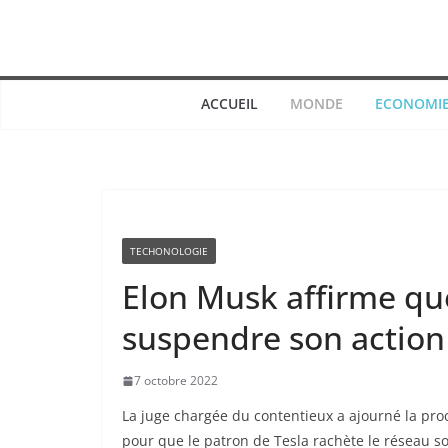
Passer
au
contenu
ACCUEIL
MONDE
ECONOMI
TECHONOLOGIE
Elon Musk affirme que
suspendre son action 
7 octobre 2022
La juge chargée du contentieux a ajourné la pro
pour que le patron de Tesla rachète le réseau so