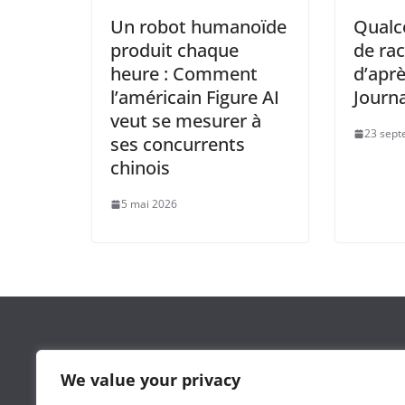
Un robot humanoïde
Qualc
produit chaque
de rac
heure : Comment
d’aprè
l’américain Figure AI
Journa
veut se mesurer à
23 sept
ses concurrents
chinois
5 mai 2026
Leguide.ma est un site d’information marocain cré
We value your privacy
l’agence
3wdev.ma
dans le but de proposer une séle