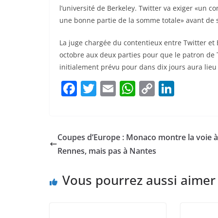
l’université de Berkeley. Twitter va exiger «un co
une bonne partie de la somme totale» avant de si
La juge chargée du contentieux entre Twitter et
octobre aux deux parties pour que le patron de T
initialement prévu pour dans dix jours aura lie
F
T
E
W
C
Li
a
w
m
h
o
n
c
itt
ai
at
p
k
e
er
l
s
y
e
Coupes d’Europe : Monaco montre la voie à
b
A
Li
dI
Rennes, mais pas à Nantes
o
p
n
n
Vous pourrez aussi aimer
o
p
k
k