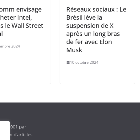
omm envisage
Réseaux sociaux : Le
heter Intel,
Brésil lève la
s le Wall Street
suspension de X
l
après un long bras
de fer avec Elon
embre 2024
Musk
10 octobre 2024
e en 2001 par
ction d’articles