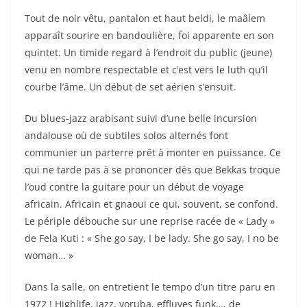
Tout de noir vêtu, pantalon et haut beldi, le maâlem
apparaît sourire en bandoulière, foi apparente en son
quintet. Un timide regard à l’endroit du public (jeune)
venu en nombre respectable et c’est vers le luth qu’il
courbe l’âme. Un début de set aérien s’ensuit.
Du blues-jazz arabisant suivi d’une belle incursion
andalouse où de subtiles solos alternés font
communier un parterre prêt à monter en puissance. Ce
qui ne tarde pas à se prononcer dès que Bekkas troque
l’oud contre la guitare pour un début de voyage
africain. Africain et gnaoui ce qui, souvent, se confond.
Le périple débouche sur une reprise racée de « Lady »
de Fela Kuti : « She go say, I be lady. She go say, I no be
woman… »
Dans la salle, on entretient le tempo d’un titre paru en
1972 ! Highlife, jazz, yoruba, effluves funk…, de