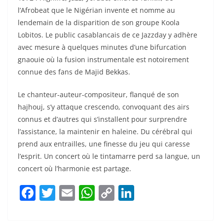
l’Afrobeat que le Nigérian invente et nomme au
lendemain de la disparition de son groupe Koola
Lobitos. Le public casablancais de ce Jazzday y adhère
avec mesure à quelques minutes d’une bifurcation
gnaouie où la fusion instrumentale est notoirement
connue des fans de Majid Bekkas.
Le chanteur-auteur-compositeur, flanqué de son
hajhouj, s’y attaque crescendo, convoquant des airs
connus et d’autres qui s’installent pour surprendre
l’assistance, la maintenir en haleine. Du cérébral qui
prend aux entrailles, une finesse du jeu qui caresse
l’esprit. Un concert où le tintamarre perd sa langue, un
concert où l’harmonie est partage.
F
T
E
W
C
Li
a
w
m
h
o
n