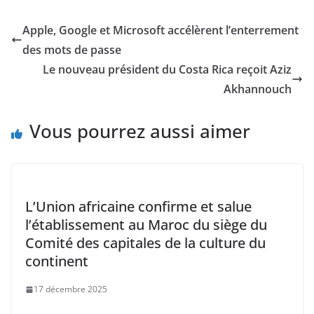
c
itt
ai
at
p
k
e
er
l
s
y
e
Apple, Google et Microsoft accélèrent l’enterrement
b
A
Li
dI
des mots de passe
o
p
n
n
Le nouveau président du Costa Rica reçoit Aziz
o
p
k
Akhannouch
k
Vous pourrez aussi aimer
L’Union africaine confirme et salue
l’établissement au Maroc du siège du
Comité des capitales de la culture du
continent
17 décembre 2025