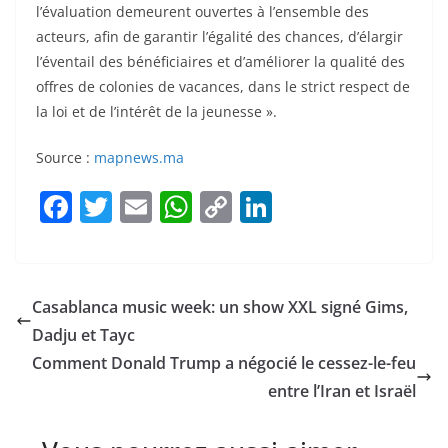
l’évaluation demeurent ouvertes à l’ensemble des
acteurs, afin de garantir l’égalité des chances, d’élargir
l’éventail des bénéficiaires et d’améliorer la qualité des
offres de colonies de vacances, dans le strict respect de
la loi et de l’intérêt de la jeunesse ».
Source :
mapnews.ma
F
T
E
W
C
Li
a
w
m
h
o
n
c
itt
ai
at
p
k
e
er
l
s
y
e
Casablanca music week: un show XXL signé Gims,
b
A
Li
dI
Dadju et Tayc
o
p
n
n
Comment Donald Trump a négocié le cessez-le-feu
o
p
k
entre l’Iran et Israël
k