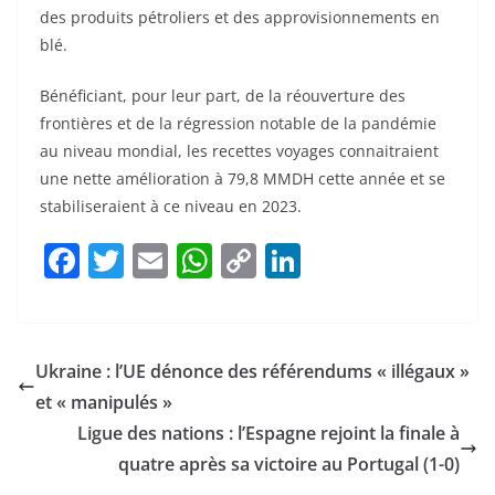
des produits pétroliers et des approvisionnements en
blé.
Bénéficiant, pour leur part, de la réouverture des
frontières et de la régression notable de la pandémie
au niveau mondial, les recettes voyages connaitraient
une nette amélioration à 79,8 MMDH cette année et se
stabiliseraient à ce niveau en 2023.
F
T
E
W
C
Li
a
w
m
h
o
n
c
itt
ai
at
p
k
e
er
l
s
y
e
Ukraine : l’UE dénonce des référendums « illégaux »
b
A
Li
dI
et « manipulés »
o
p
n
n
Ligue des nations : l’Espagne rejoint la finale à
o
p
k
quatre après sa victoire au Portugal (1-0)