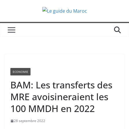
Passer
au
contenu
ECONOMIE
BAM: Les transferts des
MRE avoisineraient les
100 MMDH en 2022
28 septembre 2022