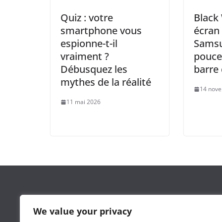
Quiz : votre
Black 
smartphone vous
écran
espionne-t-il
Samsu
vraiment ?
pouce
Débusquez les
barre 
mythes de la réalité
14 nov
11 mai 2026
Leguide.ma est un site d’information marocain cré
We value your privacy
l’agence
3wdev.ma
dans le but de proposer une séle