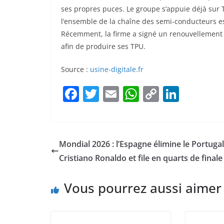
ses propres puces. Le groupe s’appuie déjà sur
l’ensemble de la chaîne des semi-conducteurs es
Récemment, la firme a signé un renouvellement
afin de produire ses TPU.
Source :
usine-digitale.fr
F
T
E
W
C
Li
a
w
m
h
o
n
c
itt
ai
at
p
k
e
er
l
s
y
e
Mondial 2026 : l’Espagne élimine le Portuga
b
A
Li
dI
Cristiano Ronaldo et file en quarts de finale
o
p
n
n
Vous pourrez aussi aimer
o
p
k
k