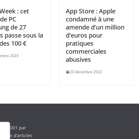
Week : cet
App Store : Apple
 de PC
condamné à une
ng de 27
amende d’un million
s passe sous la
d’euros pour
des 100 €
pratiques
commerciales
embre 2023
abusives
20 décembre 2022
e en 2001 par
ction d’articles