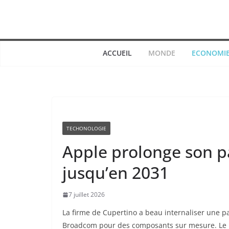
Passer
au
contenu
ACCUEIL
MONDE
ECONOMI
TECHONOLOGIE
Apple prolonge son p
jusqu’en 2031
7 juillet 2026
La firme de Cupertino a beau internaliser une pa
Broadcom pour des composants sur mesure. Le no