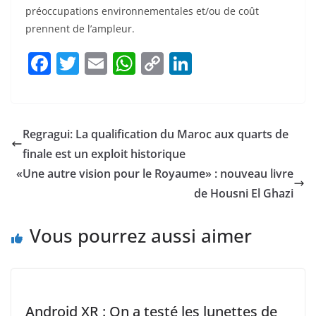
préoccupations environnementales et/ou de coût
prennent de l’ampleur.
F
T
E
W
C
Li
a
w
m
h
o
n
c
itt
ai
at
p
k
e
er
l
s
y
e
Regragui: La qualification du Maroc aux quarts de
b
A
Li
dI
finale est un exploit historique
o
p
n
n
«Une autre vision pour le Royaume» : nouveau livre
o
p
k
de Housni El Ghazi
k
Vous pourrez aussi aimer
Android XR : On a testé les lunettes de