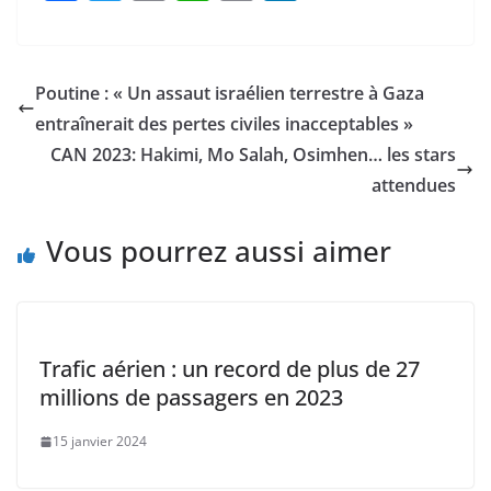
a
w
m
h
o
n
c
itt
ai
at
p
k
e
er
l
s
y
e
Poutine : « Un assaut israélien terrestre à Gaza
b
A
Li
dI
entraînerait des pertes civiles inacceptables »
o
p
n
n
CAN 2023: Hakimi, Mo Salah, Osimhen… les stars
o
p
k
attendues
k
Vous pourrez aussi aimer
Trafic aérien : un record de plus de 27
millions de passagers en 2023
15 janvier 2024